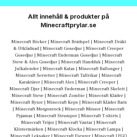
Allt innehåll & produkter på
Minecraftprylar.se
Minecraft Böcker
|
Minecraft Brädspel
|
Minecraft Dräkt
& Utklädnad
|
Minecraft Gosedjur
|
Minecraft Creeper
Gosedjur
|
Minecraft Enderman Gosedjur
|
Minecraft
Steve & Alex Gosedjur
|
Minecraft Handduk
|
Minecraft
Julkalender
|
Minecraft Kalas
|
Minecraft Ballonger
|
Minecraft Servetter
|
Minecraft Tallrikar
|
Minecraft
Karaktärer
|
Minecraft Alex
|
Minecraft Creeper
|
Minecraft Djur
|
Minecraft Enderman
|
Minecraft Skelett
|
Minecraft Steve
|
Minecraft Zombie
|
Minecraft Kläder
|
Minecraft Byxor
|
Minecraft Keps
|
Minecraft Kläder Barn
|
Minecraft Morgonrock
|
Minecraft Mössor
|
Minecraft
Pyjamas
|
Minecraft Strumpor
|
Minecraft T-shirts
|
Minecraft Tröjor
|
Minecraft Vantar
|
Minecraft
Klistermärken
|
Minecraft Klocka
|
Minecraft Lampa
|
Minecraft Leksaker
|
Minecraft Figurer
|
Minecraft LEGO