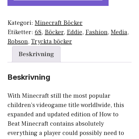
Kategori:
Minecraft Böcker
Etiketter:
68
,
Böcker
,
Eddie
,
Fashion
,
Media
,
Robson
,
Tryckta böcker
Beskrivning
Beskrivning
With Minecraft still the most popular
children’s videogame title worldlwide, this
expanded and updated edition of How to
Beat Minecraft contains absolutely
everything a player could possibly need to