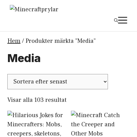
Hoppa
till
M
innehåll
Hem
/ Produkter märkta ”Media”
Media
Sortera
Visar alla 103 resultat
efter
senaste