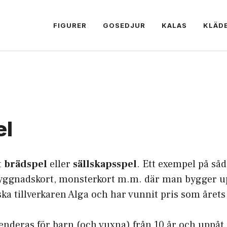
FIGURER
GOSEDJUR
KALAS
KLÄD
el
t
brädspel
eller
sällskapsspel
. Ett exempel på så
yggnadskort, monsterkort m.m. där man bygger up
ska tillverkaren Alga och har vunnit pris som årets
nderas för barn (och vuxna) från 10 år och uppåt. E