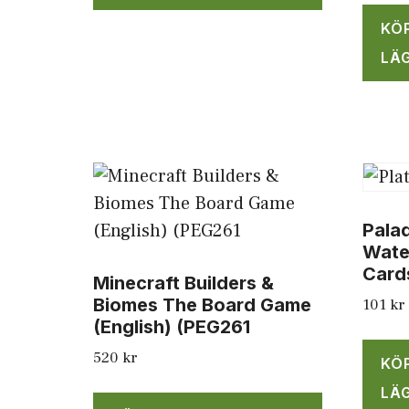
KÖ
LÄG
Pala
Wate
Card
Minecraft Builders &
Biomes The Board Game
101
kr
(English) (PEG261
520
kr
KÖ
LÄG