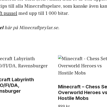
ips till alla Minecraftspelare, som kanske även kan 
t pussel
med upp till 1 000 bitar.
el
här på Minecraftprylar.se.
raft Labyrinth
O/FI/DA,
Minecraft – Chess Se
nsburger
Overworld Heroes v
Hostile Mobs
899
kr