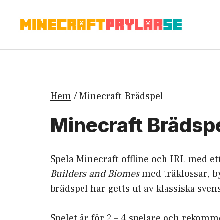
Hoppa
till
innehåll
Hem
/ Minecraft Brädspel
Minecraft Brädsp
Spela Minecraft offline och IRL med et
Builders and Biomes
med träklossar, b
brädspel har getts ut av klassiska sven
Spelet är för 2 – 4 spelare och rekomme