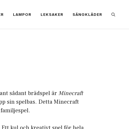
ER
LAMPOR
LEKSAKER
SÄNGKLÄDER
dant sådant brädspel är
Minecraft
p sin spelbas. Detta Minecraft
 familjespel.
tt kul och kreativt spel för hela