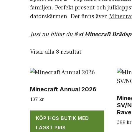
familjen. Perfekt present och julklappst
datorskärmen. Det finns även
Minecraf
Just nu hittar du
8 st Minecraft Brädsp
Sortera
Visar alla 8 resultat
efter
senaste
Minecraft Annual 2026
Minec
137
kr
SV/N
Rave
KÖP HOS BUTIK MED
399
kr
LÄGST PRIS