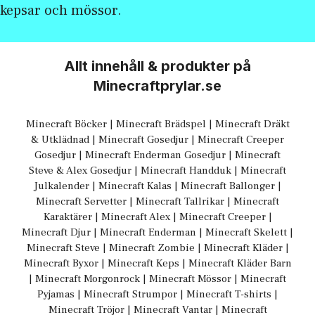
kepsar och mössor.
Allt innehåll & produkter på
Minecraftprylar.se
Minecraft Böcker
|
Minecraft Brädspel
|
Minecraft Dräkt
& Utklädnad
|
Minecraft Gosedjur
|
Minecraft Creeper
Gosedjur
|
Minecraft Enderman Gosedjur
|
Minecraft
Steve & Alex Gosedjur
|
Minecraft Handduk
|
Minecraft
Julkalender
|
Minecraft Kalas
|
Minecraft Ballonger
|
Minecraft Servetter
|
Minecraft Tallrikar
|
Minecraft
Karaktärer
|
Minecraft Alex
|
Minecraft Creeper
|
Minecraft Djur
|
Minecraft Enderman
|
Minecraft Skelett
|
Minecraft Steve
|
Minecraft Zombie
|
Minecraft Kläder
|
Minecraft Byxor
|
Minecraft Keps
|
Minecraft Kläder Barn
|
Minecraft Morgonrock
|
Minecraft Mössor
|
Minecraft
Pyjamas
|
Minecraft Strumpor
|
Minecraft T-shirts
|
Minecraft Tröjor
|
Minecraft Vantar
|
Minecraft