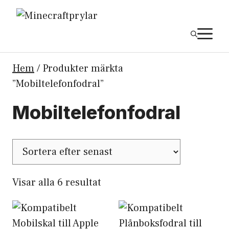
Hoppa
till
M
innehåll
Hem
/ Produkter märkta
”Mobiltelefonfodral”
Mobiltelefonfodral
Sortera
Visar alla 6 resultat
efter
senaste