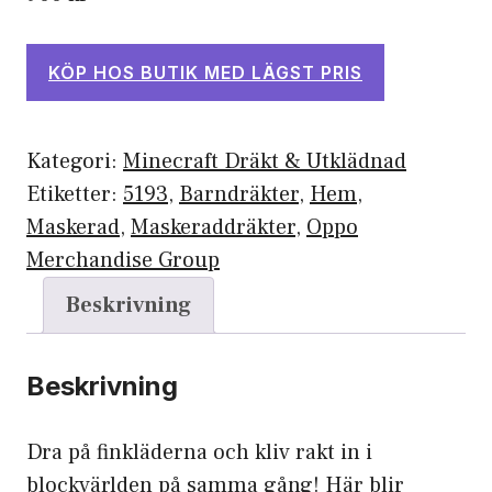
KÖP HOS BUTIK MED LÄGST PRIS
Kategori:
Minecraft Dräkt & Utklädnad
Etiketter:
5193
,
Barndräkter
,
Hem
,
Maskerad
,
Maskeraddräkter
,
Oppo
Merchandise Group
Beskrivning
Beskrivning
Dra på finkläderna och kliv rakt in i
blockvärlden på samma gång! Här blir