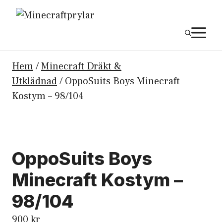
Hoppa
till
M
innehåll
Hem
/
Minecraft Dräkt &
Utklädnad
/ OppoSuits Boys Minecraft
Kostym – 98/104
OppoSuits Boys
Minecraft Kostym –
98/104
900
kr