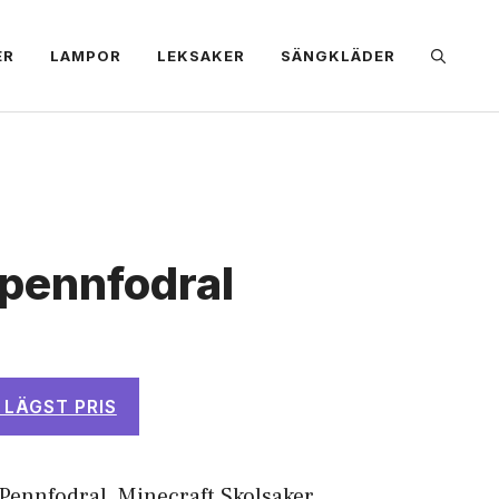
ER
LAMPOR
LEKSAKER
SÄNGKLÄDER
 pennfodral
 LÄGST PRIS
 Pennfodral
,
Minecraft Skolsaker