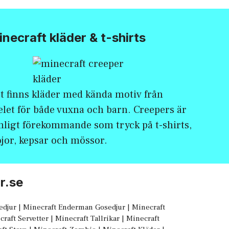
necraft kläder & t-shirts
t finns kläder med kända motiv från
elet för både vuxna och barn. Creepers är
nligt förekommande som tryck på t-shirts,
öjor, kepsar och mössor.
r.se
edjur
|
Minecraft Enderman Gosedjur
|
Minecraft
raft Servetter
|
Minecraft Tallrikar
|
Minecraft