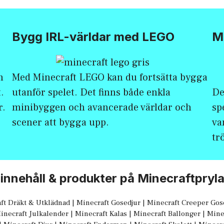
Bygg IRL-världar med LEGO
Mi
h
Med
Minecraft LEGO
kan du fortsätta bygga
.
utanför spelet. Det finns både enkla
De
r.
minibyggen och avancerade världar och
sp
scener att bygga upp.
va
tr
t innehåll & produkter på Minecraftpryla
ft Dräkt & Utklädnad
|
Minecraft Gosedjur
|
Minecraft Creeper Gos
inecraft Julkalender
|
Minecraft Kalas
|
Minecraft Ballonger
|
Minec