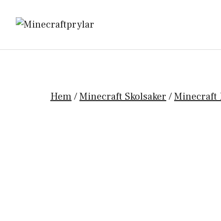
Hoppa
till
innehåll
Hem
/
Minecraft Skolsaker
/
Minecraft 