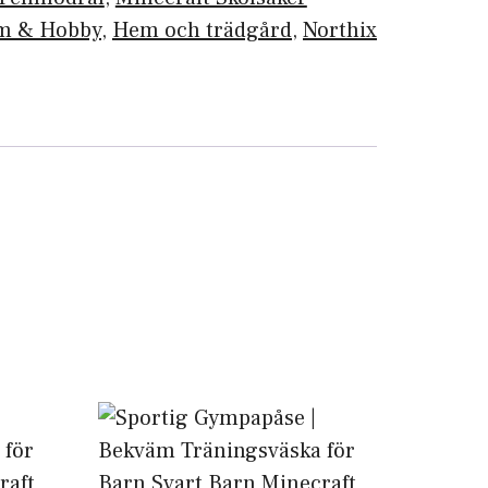
m & Hobby
,
Hem och trädgård
,
Northix