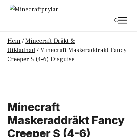
Hoppa
till
M
innehåll
Hem
/
Minecraft Dräkt &
Utklädnad
/ Minecraft Maskeraddräkt Fancy
Creeper S (4-6) Disguise
Minecraft
Maskeraddräkt Fancy
Creeper S (4-6)