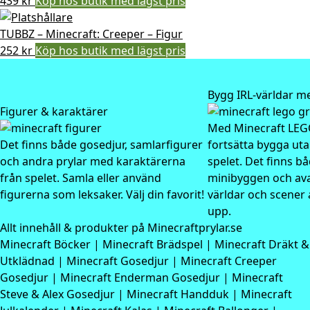
439
kr
Köp hos butik med lägst pris
TUBBZ – Minecraft: Creeper – Figur
252
kr
Köp hos butik med lägst pris
Bygg IRL-världar 
Figurer & karaktärer
Med
Minecraft LE
Det finns både gosedjur, samlarfigurer
fortsätta bygga ut
och andra prylar med karaktärerna
spelet. Det finns b
från spelet. Samla eller använd
minibyggen och av
figurerna som leksaker. Välj din favorit!
världar och scener 
upp.
Allt innehåll & produkter på Minecraftprylar.se
Minecraft Böcker
|
Minecraft Brädspel
|
Minecraft Dräkt &
Utklädnad
|
Minecraft Gosedjur
|
Minecraft Creeper
Gosedjur
|
Minecraft Enderman Gosedjur
|
Minecraft
Steve & Alex Gosedjur
|
Minecraft Handduk
|
Minecraft