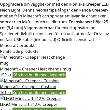
Uppgradera din väggdekor med den ikoniska Creeper LED
Neon Light! Denna neonlampa fångar den kända Creeper-
moben från Minecraft och sprider ett levande grönt sken
som ger en lekfull touch till ditt rum. Egenskaper: Höjd: 25
cm (9,4 tum) Väggmonterbar för enkel uppsättning
Sprider ett livfullt grönt sken för en unik atmosfär Drivs av
en fast USB-kabel (inkluderad) Officiellt licensierad
Minecraft-produkt
Relaterade produkter
Minecraft – Creeper Heat change mug
159
kr
Köp hos butik med lägst pris
Minecraft – Creeper – Cushion
161
kr
Köp hos butik med lägst pris
LEGO Minecraft 21276 Creeper