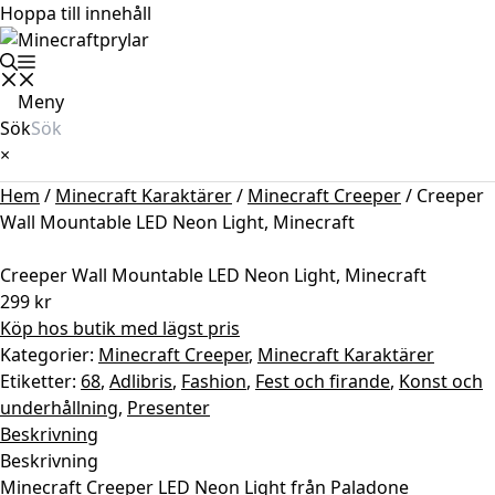
Hoppa till innehåll
Meny
Sök
×
Hem
/
Minecraft Karaktärer
/
Minecraft Creeper
/ Creeper
Wall Mountable LED Neon Light, Minecraft
Creeper Wall Mountable LED Neon Light, Minecraft
299
kr
Köp hos butik med lägst pris
Kategorier:
Minecraft Creeper
,
Minecraft Karaktärer
Etiketter:
68
,
Adlibris
,
Fashion
,
Fest och firande
,
Konst och
underhållning
,
Presenter
Beskrivning
Beskrivning
Minecraft Creeper LED Neon Light från Paladone